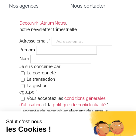
Nos agences
Nous contacter
Découvrir l’Atrium’News
,
notre newsletter trimestrielle
Adresse email
*
Prénom
Nom
Je suis concerné par
La copropriété
La transaction
La gestion
cgu_pc
*
Vous acceptez les
conditions générales
d’utilisation
et la
politique de confidentialité
*
J'accepte de recevoir également des emails
Je souhaite être informé(e) de toutes les
actualités immobilières des agences de la
Maison Atrium Gestion. À tout moment, vous