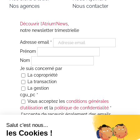
Nos agences
Nous contacter
Découvrir l’Atrium’News
,
notre newsletter trimestrielle
Adresse email
*
Prénom
Nom
Je suis concerné par
La copropriété
La transaction
La gestion
cgu_pc
*
Vous acceptez les
conditions générales
d’utilisation
et la
politique de confidentialité
*
J'accepte de recevoir également des emails
Je souhaite être informé(e) de toutes les
actualités immobilières des agences de la
Maison Atrium Gestion. À tout moment, vous