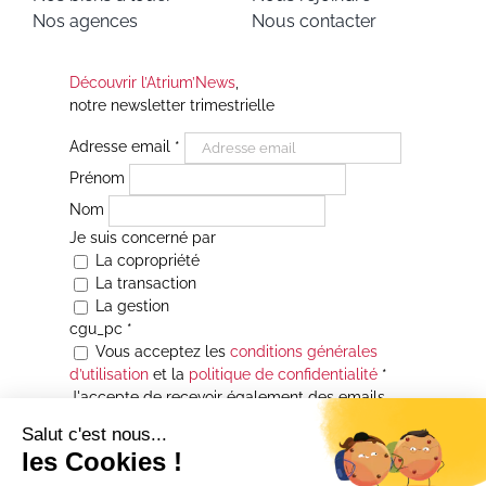
Nos agences
Nous contacter
Découvrir l’Atrium’News
,
notre newsletter trimestrielle
Adresse email
*
Prénom
Nom
Je suis concerné par
La copropriété
La transaction
La gestion
cgu_pc
*
Vous acceptez les
conditions générales
d’utilisation
et la
politique de confidentialité
*
J'accepte de recevoir également des emails
Je souhaite être informé(e) de toutes les
actualités immobilières des agences de la
Maison Atrium Gestion. À tout moment, vous