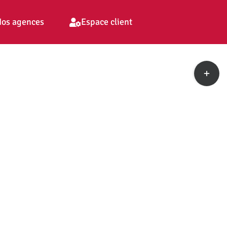
os agences
Espace client
Toggle
Sliding
Bar
Area
pp