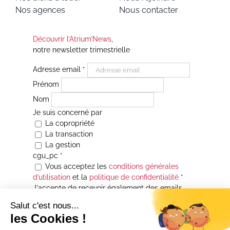
Nos agences
Nous contacter
Découvrir l’Atrium’News
,
notre newsletter trimestrielle
Adresse email
*
Prénom
Nom
Je suis concerné par
La copropriété
La transaction
La gestion
cgu_pc
*
Vous acceptez les
conditions générales
d’utilisation
et la
politique de confidentialité
*
J'accepte de recevoir également des emails
Je souhaite être informé(e) de toutes les
actualités immobilières des agences de la
Maison Atrium Gestion. À tout moment, vous