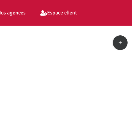
os agences
Espace client
Toggle
Sliding
Bar
Area
pp