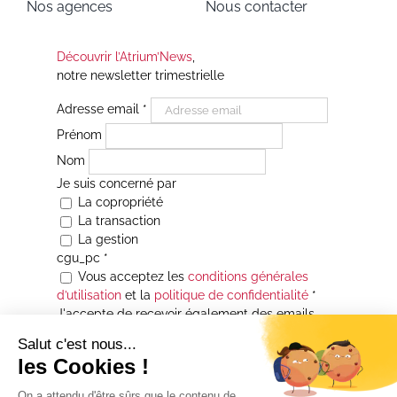
Nos agences
Nous contacter
Découvrir l’Atrium’News
,
notre newsletter trimestrielle
Adresse email
*
Prénom
Nom
Je suis concerné par
La copropriété
La transaction
La gestion
cgu_pc
*
Vous acceptez les
conditions générales
d’utilisation
et la
politique de confidentialité
*
J'accepte de recevoir également des emails
Je souhaite être informé(e) de toutes les
actualités immobilières des agences de la
Maison Atrium Gestion. À tout moment, vous
pourrez utiliser le lien de désabonnement