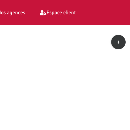
os agences
Espace client
Toggle
Sliding
Bar
Area
pp