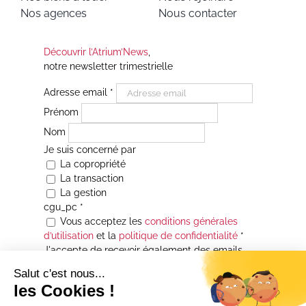
Nos agences
Nous contacter
Découvrir l’Atrium’News
,
notre newsletter trimestrielle
Adresse email
*
Prénom
Nom
Je suis concerné par
La copropriété
La transaction
La gestion
cgu_pc
*
Vous acceptez les
conditions générales
d’utilisation
et la
politique de confidentialité
*
J'accepte de recevoir également des emails
Je souhaite être informé(e) de toutes les
actualités immobilières des agences de la
Maison Atrium Gestion. À tout moment, vous