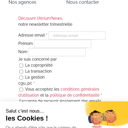
Nos agences
Nous contacter
Découvrir l’Atrium’News
,
notre newsletter trimestrielle
Adresse email
*
Prénom
Nom
Je suis concerné par
La copropriété
La transaction
La gestion
cgu_pc
*
Vous acceptez les
conditions générales
d’utilisation
et la
politique de confidentialité
*
J'accepte de recevoir également des emails
Je souhaite être informé(e) de toutes les
actualités immobilières des agences de la
Maison Atrium Gestion. À tout moment, vous
pourrez utiliser le lien de désabonnement