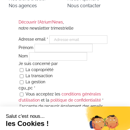
Nos agences
Nous contacter
Découvrir l’Atrium’News
,
notre newsletter trimestrielle
Adresse email
*
Prénom
Nom
Je suis concerné par
La copropriété
La transaction
La gestion
cgu_pc
*
Vous acceptez les
conditions générales
d’utilisation
et la
politique de confidentialité
*
J'accepte de recevoir également des emails
Je souhaite être informé(e) de toutes les
actualités immobilières des agences de la
Maison Atrium Gestion. À tout moment, vous