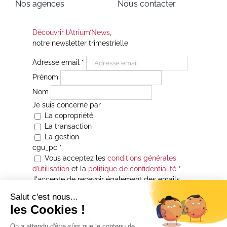
Nos agences
Nous contacter
Découvrir l’Atrium’News
,
notre newsletter trimestrielle
Adresse email
*
Prénom
Nom
Je suis concerné par
La copropriété
La transaction
La gestion
cgu_pc
*
Vous acceptez les
conditions générales
d’utilisation
et la
politique de confidentialité
*
J'accepte de recevoir également des emails
Je souhaite être informé(e) de toutes les
actualités immobilières des agences de la
Maison Atrium Gestion. À tout moment, vous
pourrez utiliser le lien de désabonnement