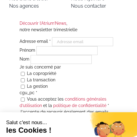
Nos agences
Nous contacter
Découvrir l’Atrium’News
,
notre newsletter trimestrielle
Adresse email
*
Prénom
Nom
Je suis concerné par
La copropriété
La transaction
La gestion
cgu_pc
*
Vous acceptez les
conditions générales
d’utilisation
et la
politique de confidentialité
*
J'accepte de recevoir également des emails
Je souhaite être informé(e) de toutes les
actualités immobilières des agences de la
Maison Atrium Gestion. À tout moment, vous