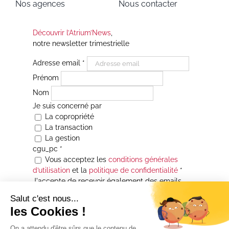
Nos agences
Nous contacter
Découvrir l’Atrium’News
,
notre newsletter trimestrielle
Adresse email
*
Prénom
Nom
Je suis concerné par
La copropriété
La transaction
La gestion
cgu_pc
*
Vous acceptez les
conditions générales
d’utilisation
et la
politique de confidentialité
*
J'accepte de recevoir également des emails
Je souhaite être informé(e) de toutes les
actualités immobilières des agences de la
Maison Atrium Gestion. À tout moment, vous
pourrez utiliser le lien de désabonnement