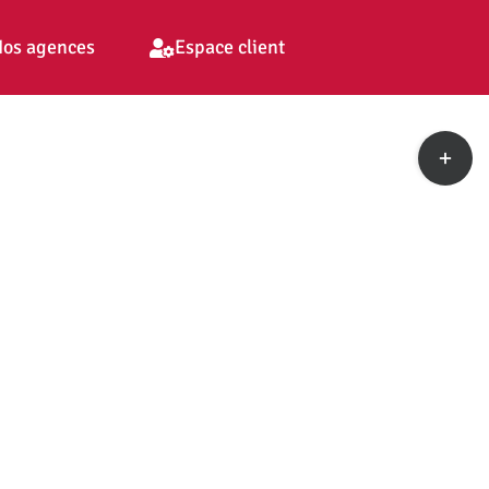
os agences
Espace client
Toggle
Sliding
Bar
Area
pp