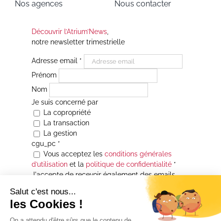
Nos agences
Nous contacter
Découvrir l’Atrium’News
,
notre newsletter trimestrielle
Adresse email
*
Prénom
Nom
Je suis concerné par
La copropriété
La transaction
La gestion
cgu_pc
*
Vous acceptez les
conditions générales
d’utilisation
et la
politique de confidentialité
*
J'accepte de recevoir également des emails
Je souhaite être informé(e) de toutes les
actualités immobilières des agences de la
Maison Atrium Gestion. À tout moment, vous
pourrez utiliser le lien de désabonnement