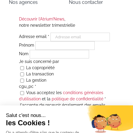
Nos agences
Nous contacter
Découvrir l’Atrium’News
,
notre newsletter trimestrielle
Adresse email
*
Prénom
Nom
Je suis concerné par
La copropriété
La transaction
La gestion
cgu_pc
*
Vous acceptez les
conditions générales
d’utilisation
et la
politique de confidentialité
*
J'accepte de recevoir également des emails
Je souhaite être informé(e) de toutes les
actualités immobilières des agences de la
Maison Atrium Gestion. À tout moment, vous
pourrez utiliser le lien de désabonnement