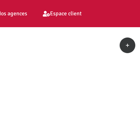
os agences
Espace client
Toggle
Sliding
Bar
Area
pp