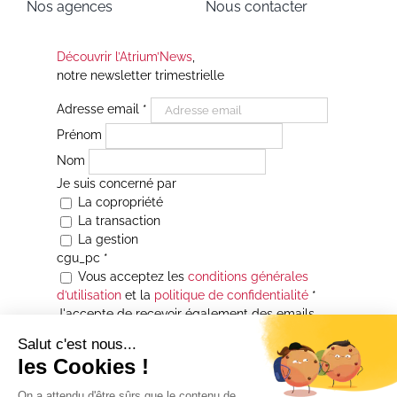
Nos agences
Nous contacter
Découvrir l’Atrium’News
,
notre newsletter trimestrielle
Adresse email
*
Prénom
Nom
Je suis concerné par
La copropriété
La transaction
La gestion
cgu_pc
*
Vous acceptez les
conditions générales
d’utilisation
et la
politique de confidentialité
*
J'accepte de recevoir également des emails
Je souhaite être informé(e) de toutes les
actualités immobilières des agences de la
Maison Atrium Gestion. À tout moment, vous
pourrez utiliser le lien de désabonnement