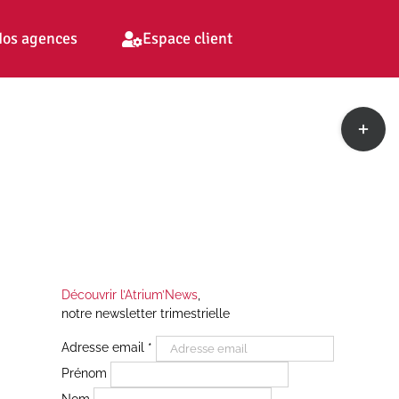
os agences
Espace client
Toggle
Sliding
Bar
Area
Découvrir l’Atrium’News
,
notre newsletter trimestrielle
Adresse email
*
Prénom