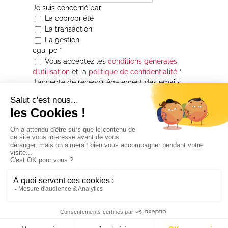
Je suis concerné par
La copropriété
La transaction
La gestion
cgu_pc
*
Vous acceptez les
conditions générales
d’utilisation
et la
politique de confidentialité
*
J'accepte de recevoir également des emails
Je souhaite être informé(e) de toutes les
actualités immobilières des agences de la
Maison Atrium Gestion. À tout moment, vous
pourrez utiliser le lien de désabonnement
intégré aux courriers électroniques qui vous
seront envoyés.
* Champs obligatoires
© 2026 -
SDPF
| Tous droits réservés |
Mentions légales
| Réalisation :