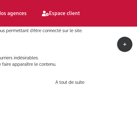
os agences
Espace client
s permettant d’être connecté sur le site.
Toggle
Sliding
Bar
rriers indésirables.
Area
de faire apparaître le contenu.
A tout de suite