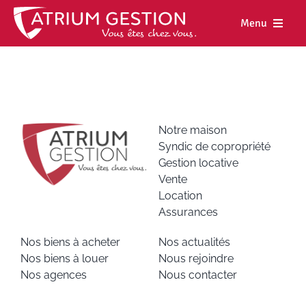
Skip
to
Menu
content
Accueil
Notre maiso
Nos métiers
Notre maison
Syndic de copropriété
Nos biens
Gestion locative
Vente
Nos agence
Location
Assurances
Nos actualit
Nos biens à acheter
Nos actualités
Nous rejoind
Nos biens à louer
Nous rejoindre
Nos agences
Nous contacter
Espace cl