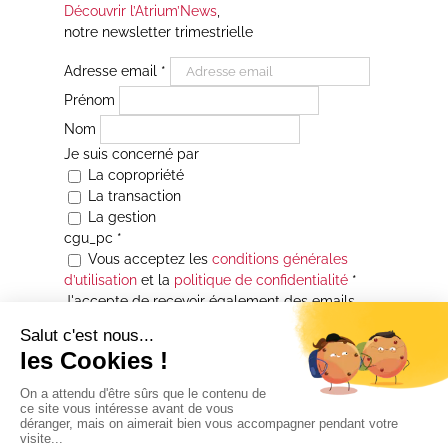
Découvrir l’Atrium’News
,
notre newsletter trimestrielle
Adresse email
*
Prénom
Nom
Je suis concerné par
La copropriété
La transaction
La gestion
cgu_pc
*
Vous acceptez les
conditions générales
d’utilisation
et la
politique de confidentialité
*
J'accepte de recevoir également des emails
Je souhaite être informé(e) de toutes les
actualités immobilières des agences de la
Maison Atrium Gestion. À tout moment, vous
pourrez utiliser le lien de désabonnement
intégré aux courriers électroniques qui vous
seront envoyés.