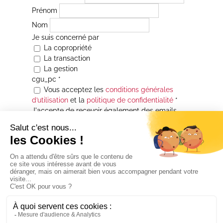
Prénom
Nom
Je suis concerné par
La copropriété
La transaction
La gestion
cgu_pc
*
Vous acceptez les
conditions générales
d’utilisation
et la
politique de confidentialité
*
J'accepte de recevoir également des emails
Je souhaite être informé(e) de toutes les
actualités immobilières des agences de la
Maison Atrium Gestion. À tout moment, vous
pourrez utiliser le lien de désabonnement
intégré aux courriers électroniques qui vous
seront envoyés.
* Champs obligatoires