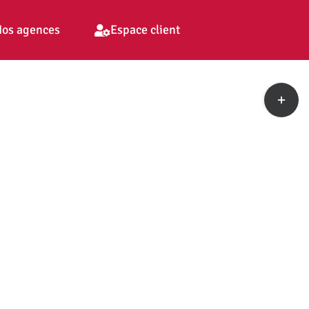
os agences
Espace client
Toggle
Sliding
Bar
Area