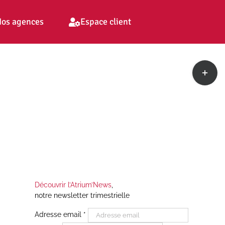
os agences
Espace client
Toggle
Sliding
Bar
Area
Découvrir l’Atrium’News
,
notre newsletter trimestrielle
Adresse email
*