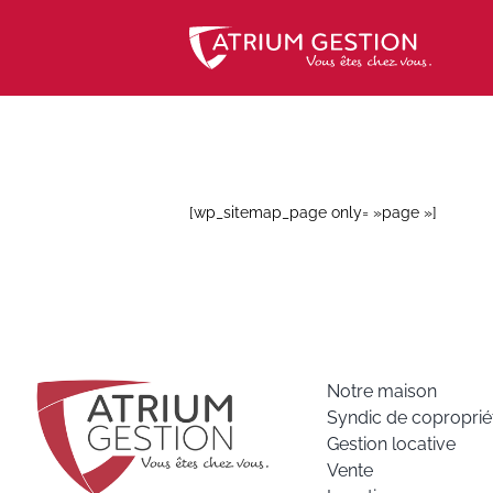
Skip
to
content
[wp_sitemap_page only= »page »]
Notre maison
Syndic de coproprié
Gestion locative
Vente