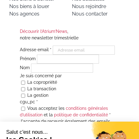
Nos biens à louer
Nous rejoindre
Nos agences
Nous contacter
Découvrir l’Atrium’News
,
notre newsletter trimestrielle
Adresse email
*
Prénom
Nom
Je suis concerné par
La copropriété
La transaction
La gestion
cgu_pc
*
Vous acceptez les
conditions générales
d’utilisation
et la
politique de confidentialité
*
J'accepte de recevoir également des emails
Je souhaite être informé(e) de toutes les
actualités immobilières des agences de la