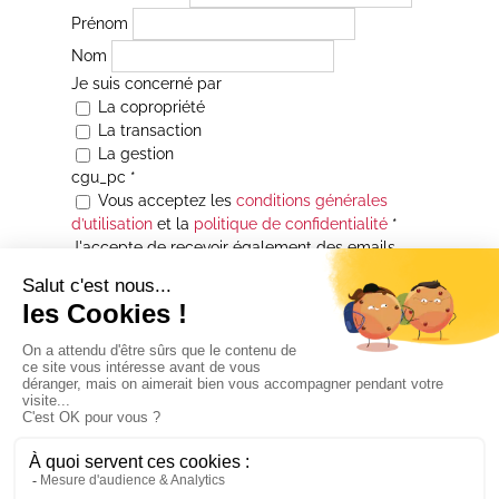
Prénom
Nom
Je suis concerné par
La copropriété
La transaction
La gestion
cgu_pc
*
Vous acceptez les
conditions générales
d’utilisation
et la
politique de confidentialité
*
J'accepte de recevoir également des emails
Je souhaite être informé(e) de toutes les
actualités immobilières des agences de la
Maison Atrium Gestion. À tout moment, vous
pourrez utiliser le lien de désabonnement
intégré aux courriers électroniques qui vous
seront envoyés.
* Champs obligatoires