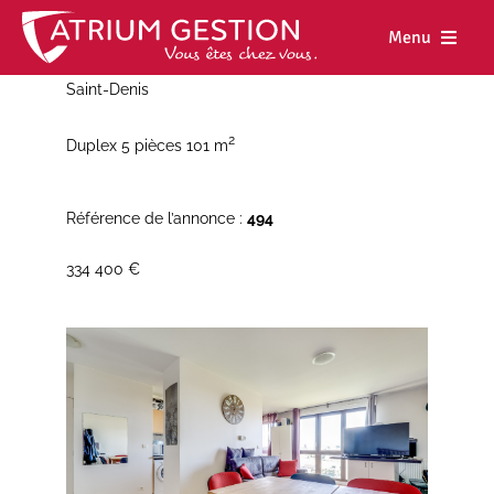
Skip
to
Menu
content
Saint-Denis
Accueil
2
Duplex 5 pièces 101 m
Notre maiso
Nos métiers
Référence de l’annonce :
494
Nos biens
334 400 €
Nos agence
Nos actualit
Nous rejoind
Espace cl