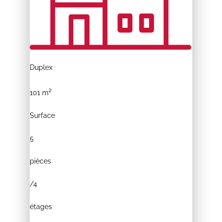
Duplex
2
101 m
Surface
5
pièces
/
4
étages