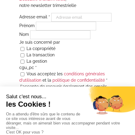
notre newsletter trimestrielle
Adresse email
*
Prénom
Nom
Je suis concerné par
La copropriété
La transaction
La gestion
cgu_pc
*
Vous acceptez les
conditions générales
d’utilisation
et la
politique de confidentialité
*
J'accepte de recevoir également des emails
Je souhaite être informé(e) de toutes les
actualités immobilières des agences de la
Maison Atrium Gestion. À tout moment, vous
pourrez utiliser le lien de désabonnement
intégré aux courriers électroniques qui vous
seront envoyés.
* Champs obligatoires