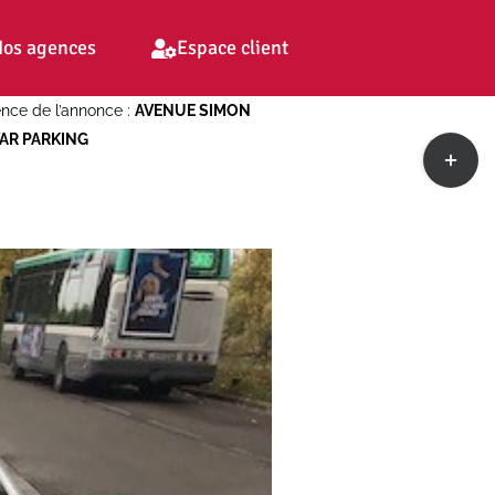
os agences
Espace client
nce de l’annonce :
AVENUE SIMON
AR PARKING
Toggle
Sliding
Bar
Area