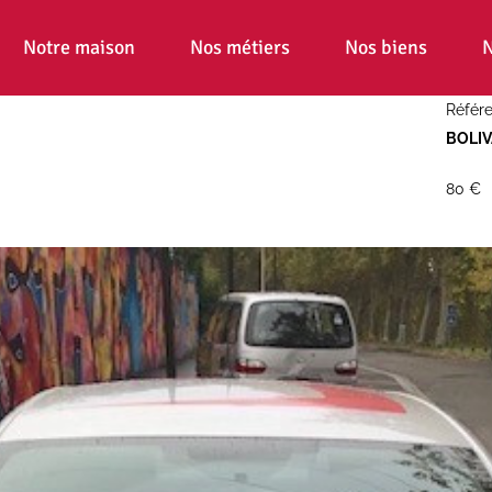
Notre maison
Nos métiers
Nos biens
N
Référe
BOLIV
80 €