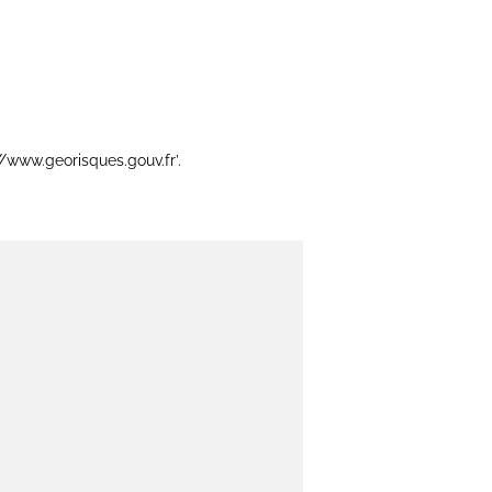
//www.georisques.gouv.fr’.