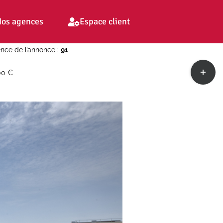
os agences
Espace client
nce de l’annonce :
91
Toggle
00 €
Sliding
Bar
Area