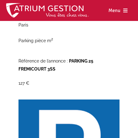
Skip
to
Menu
content
Paris
Accueil
2
Parking pièce m
Notre maiso
Nos métiers
Référence de l’annonce :
PARKING 25
FREMICOURT 3SS
Nos biens
127 €
Nos agence
Nos actualit
Nous rejoind
Espace cl