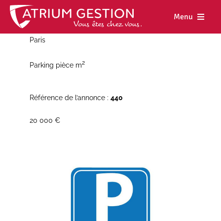
Skip
to
Menu
content
Paris
Accueil
2
Parking pièce m
Notre maiso
Nos métiers
Référence de l’annonce :
440
Nos biens
20 000 €
Nos agence
Nos actualit
Nous rejoind
Espace cl