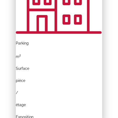
Parking
2
m
Surface
pièce
/
étage
Exposition