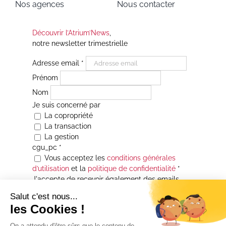
Nos agences
Nous contacter
Découvrir l’Atrium’News
,
notre newsletter trimestrielle
Adresse email
*
Prénom
Nom
Je suis concerné par
La copropriété
La transaction
La gestion
cgu_pc
*
Vous acceptez les
conditions générales
d’utilisation
et la
politique de confidentialité
*
J'accepte de recevoir également des emails
Je souhaite être informé(e) de toutes les
actualités immobilières des agences de la
Maison Atrium Gestion. À tout moment, vous
pourrez utiliser le lien de désabonnement