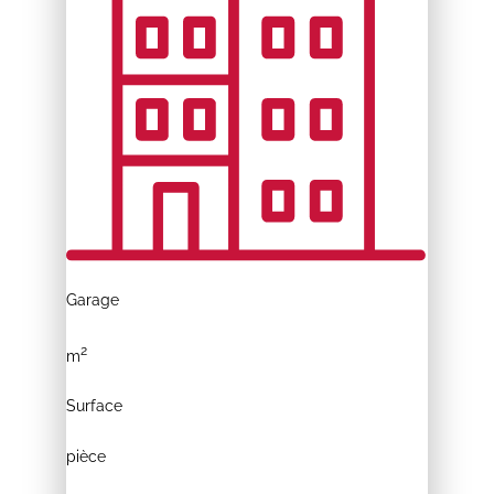
Garage
2
m
Surface
pièce