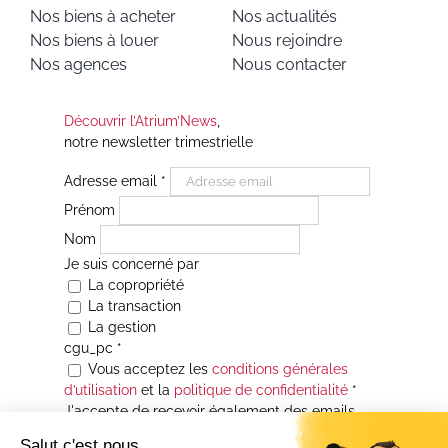
Nos biens à acheter
Nos actualités
Nos biens à louer
Nous rejoindre
Nos agences
Nous contacter
Découvrir l’Atrium’News
,
notre newsletter trimestrielle
Adresse email
*
Prénom
Nom
Je suis concerné par
La copropriété
La transaction
La gestion
cgu_pc
*
Vous acceptez les
conditions générales
d’utilisation
et la
politique de confidentialité
*
J'accepte de recevoir également des emails
Je souhaite être informé(e) de toutes les