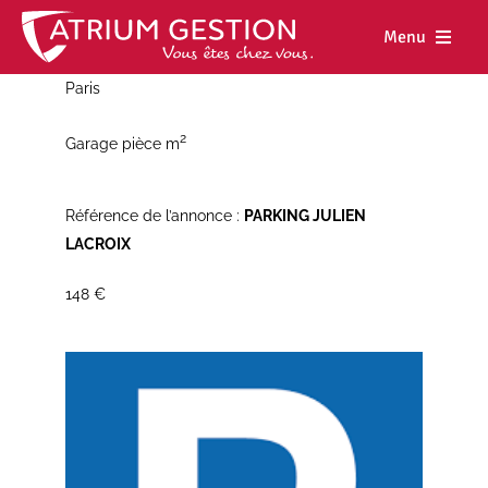
Skip
to
Menu
content
Paris
Accueil
2
Garage pièce m
Notre maiso
Nos métiers
Référence de l’annonce :
PARKING JULIEN
LACROIX
Nos biens
148 €
Nos agence
Nos actualit
Nous rejoind
Espace cl