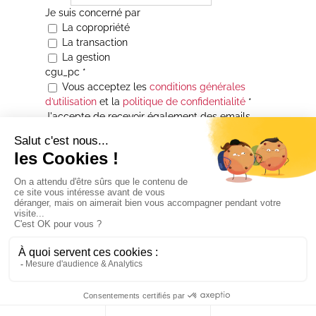
Je suis concerné par
La copropriété
La transaction
La gestion
cgu_pc
*
Vous acceptez les
conditions générales
d’utilisation
et la
politique de confidentialité
*
J'accepte de recevoir également des emails
Je souhaite être informé(e) de toutes les
actualités immobilières des agences de la
Maison Atrium Gestion. À tout moment, vous
pourrez utiliser le lien de désabonnement
intégré aux courriers électroniques qui vous
seront envoyés.
* Champs obligatoires
© 2026 -
SDPF
| Tous droits réservés |
Mentions légales
| Réalisation :