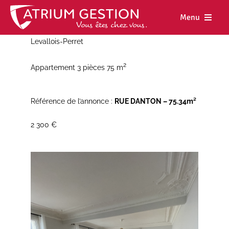
Skip
to
Menu
content
Levallois-Perret
Accueil
2
Appartement 3 pièces 75 m
Notre maiso
Nos métiers
Référence de l’annonce :
RUE DANTON – 75.34m²
Nos biens
2 300 €
Nos agence
Nos actualit
Nous rejoind
Espace cl