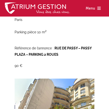
Skip
to
Menu
content
Paris
Accueil
2
Parking pièce 10 m
Notre maiso
Nos métiers
Référence de l’annonce :
RUE DE PASSY – PASSY
PLAZA – PARKING 2 ROUES
Nos biens
90 €
Nos agence
Nos actualit
Nous rejoind
Espace cl