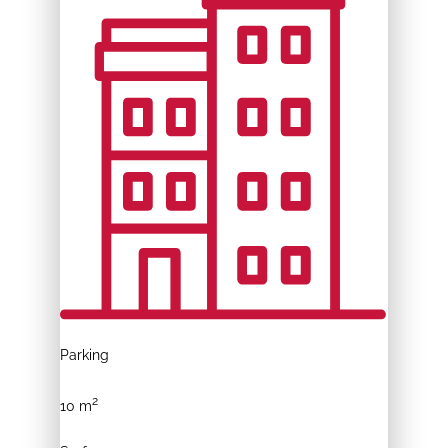
Parking
2
10 m