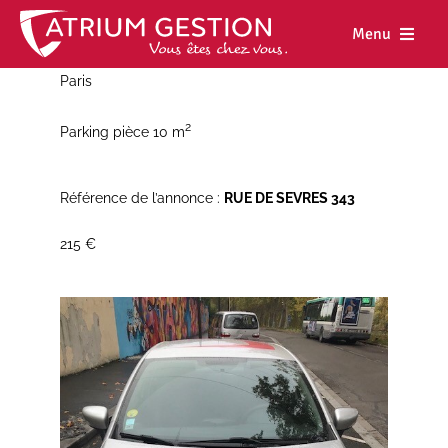
Skip
to
Menu
content
Paris
Accueil
2
Parking pièce 10 m
Notre maiso
Nos métiers
Référence de l’annonce :
RUE DE SEVRES 343
Nos biens
215 €
Nos agence
Nos actualit
Nous rejoind
Espace cl