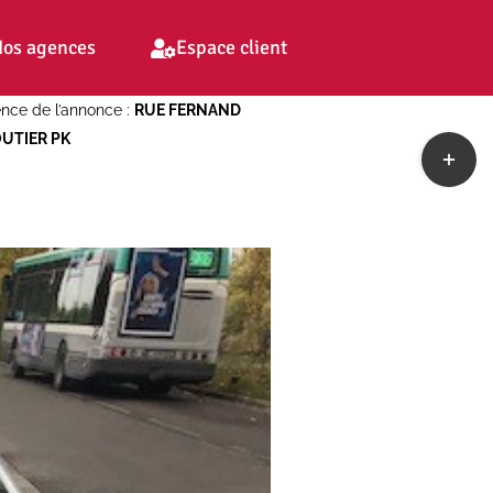
os agences
Espace client
nce de l’annonce :
RUE FERNAND
UTIER PK
Toggle
Sliding
Bar
Area