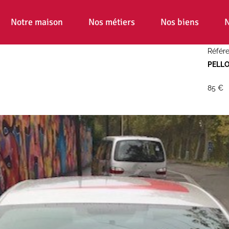
Notre maison
Nos métiers
Nos biens
N
Référe
PELLO
85 €