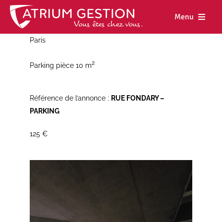
Skip
to
Menu
content
Paris
Accueil
2
Parking pièce 10 m
Notre maiso
Nos métiers
Référence de l’annonce :
RUE FONDARY –
PARKING
Nos biens
125 €
Nos agence
Nos actualit
Nous rejoind
Espace cl