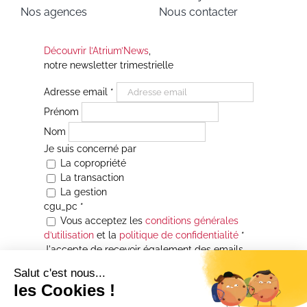
Nos agences
Nous contacter
Découvrir l’Atrium’News
,
notre newsletter trimestrielle
Adresse email
*
Prénom
Nom
Je suis concerné par
La copropriété
La transaction
La gestion
cgu_pc
*
Vous acceptez les
conditions générales
d’utilisation
et la
politique de confidentialité
*
J'accepte de recevoir également des emails
Je souhaite être informé(e) de toutes les
actualités immobilières des agences de la
Maison Atrium Gestion. À tout moment, vous