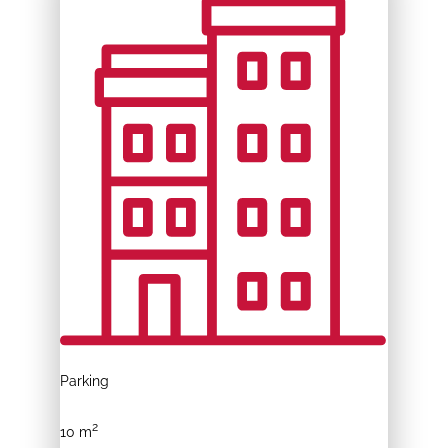
Parking
2
10 m