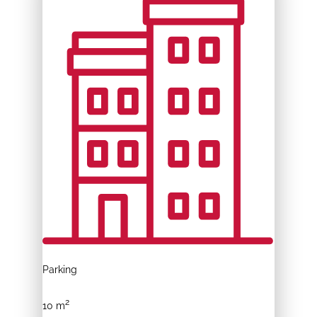
Parking
2
10 m