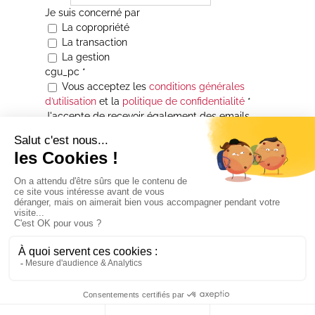
Je suis concerné par
La copropriété
La transaction
La gestion
cgu_pc
*
Vous acceptez les
conditions générales
d’utilisation
et la
politique de confidentialité
*
J'accepte de recevoir également des emails
Je souhaite être informé(e) de toutes les
actualités immobilières des agences de la
Maison Atrium Gestion. À tout moment, vous
pourrez utiliser le lien de désabonnement
intégré aux courriers électroniques qui vous
seront envoyés.
* Champs obligatoires
© 2026 -
SDPF
| Tous droits réservés |
Mentions légales
| Réalisation :