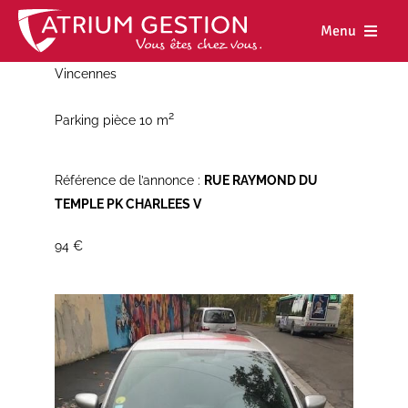
Skip
to
Menu
content
Vincennes
Accueil
2
Parking pièce 10 m
Notre maiso
Nos métiers
Référence de l’annonce :
RUE RAYMOND DU
TEMPLE PK CHARLEES V
Nos biens
94 €
Nos agence
Nos actualit
Nous rejoind
Espace cl