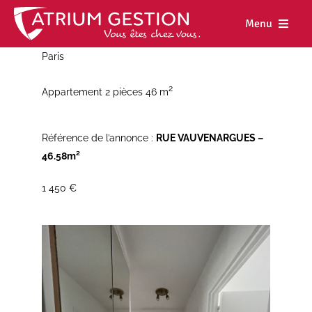
Skip
to
Menu
content
Paris
Accueil
2
Appartement 2 pièces 46 m
Notre maiso
Nos métiers
Référence de l’annonce :
RUE VAUVENARGUES –
46.58m²
Nos biens
1 450 €
Nos agence
Nos actualit
Nous rejoind
Espace cl