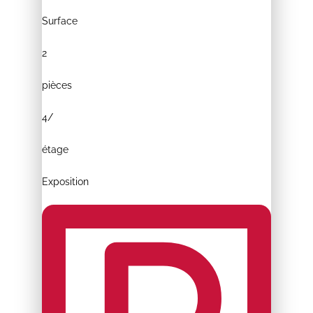
Surface
2
pièces
4/
étage
Exposition