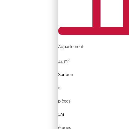
Appartement
2
44 m
Surface
2
pièces
1/
4
étages