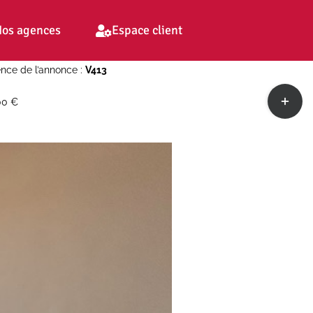
os agences
Espace client
nce de l’annonce :
V413
Toggle
00 €
Sliding
Bar
Area