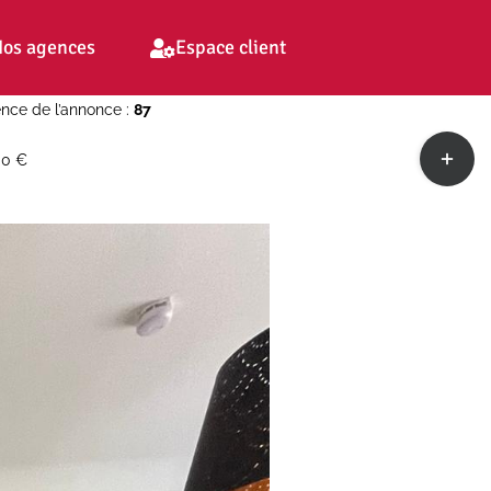
os agences
Espace client
nce de l’annonce :
87
Toggle
00 €
Sliding
Bar
Area