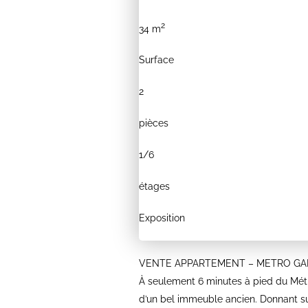
2
34 m
Surface
2
pièces
1/
6
étages
Exposition
VENTE APPARTEMENT – METRO GAMB
À seulement 6 minutes à pied du Métr
d’un bel immeuble ancien. Donnant s