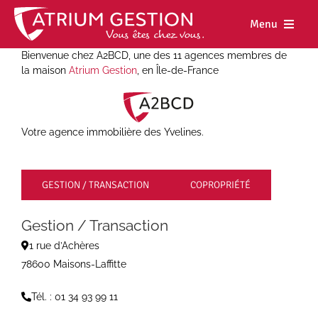
Skip
to
Menu
content
Bienvenue chez A2BCD, une des 11 agences membres de
Accueil
la maison
Atrium Gestion
, en Île-de-France
Notre maiso
Nos métiers
Votre agence immobilière des Yvelines.
Nos biens
GESTION / TRANSACTION
COPROPRIÉTÉ
Nos agence
Gestion / Transaction
Nos actualit
1 rue d’Achères
Nous rejoind
78600 Maisons-Laffitte
Espace cl
Tél. : 01 34 93 99 11