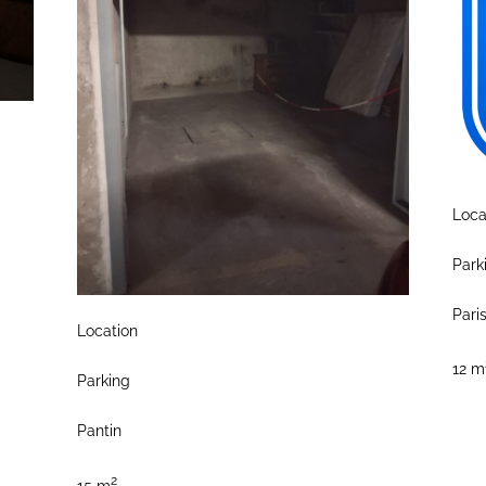
Loca
Park
Pari
Location
12 m
Parking
Pantin
2
15 m