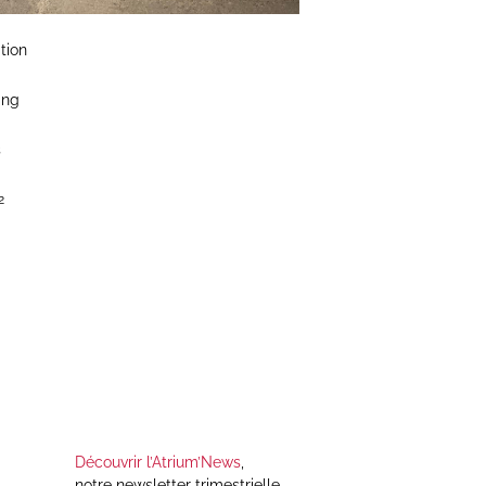
tion
ing
s
2
Découvrir l’Atrium’News
,
notre newsletter trimestrielle