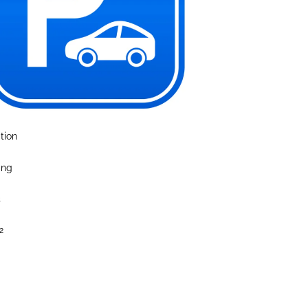
tion
ing
s
2