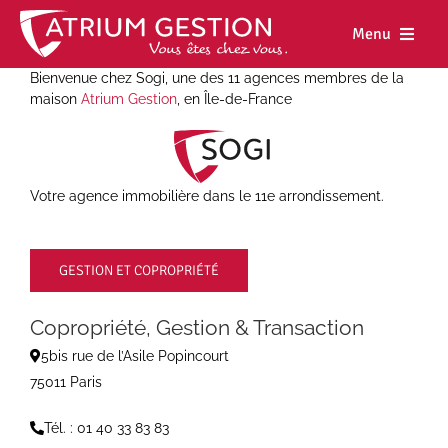
Skip
to
Menu
content
Bienvenue chez Sogi, une des 11 agences membres de la
Accueil
maison
Atrium Gestion
, en Île-de-France
Notre maiso
Nos métiers
Votre agence immobilière dans le 11e arrondissement.
Nos biens
GESTION ET COPROPRIÉTÉ
Nos agence
Nos actualit
Copropriété, Gestion & Transaction
5bis rue de l’Asile Popincourt
Nous rejoind
75011 Paris
Espace cl
Tél. : 01 40 33 83 83