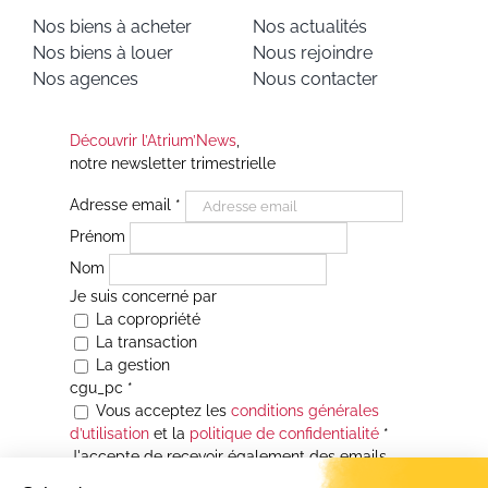
Nos biens à acheter
Nos actualités
Nos biens à louer
Nous rejoindre
Nos agences
Nous contacter
Découvrir l’Atrium’News
,
notre newsletter trimestrielle
Adresse email
*
Prénom
Nom
Je suis concerné par
La copropriété
La transaction
La gestion
cgu_pc
*
Vous acceptez les
conditions générales
d’utilisation
et la
politique de confidentialité
*
J'accepte de recevoir également des emails
Je souhaite être informé(e) de toutes les