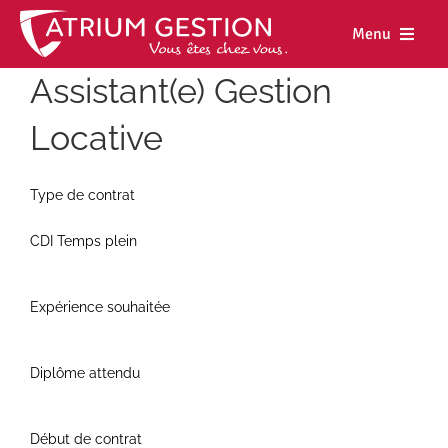
Skip
to
Menu
content
Assistant(e) Gestion
Accueil
Locative
Notre maiso
Nos métiers
Type de contrat
Nos biens
CDI Temps plein
Nos agence
Expérience souhaitée
Nos actualit
Nous rejoind
Diplôme attendu
Espace cl
Début de contrat