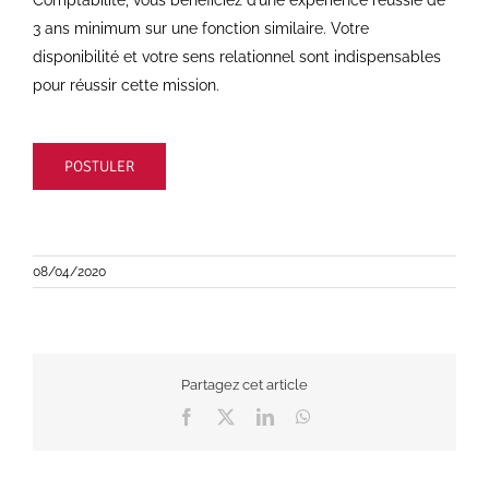
Comptabilité, vous bénéficiez d’une expérience réussie de
3 ans minimum sur une fonction similaire. Votre
disponibilité et votre sens relationnel sont indispensables
pour réussir cette mission.
POSTULER
08/04/2020
Partagez cet article
Facebook
X
LinkedIn
WhatsApp