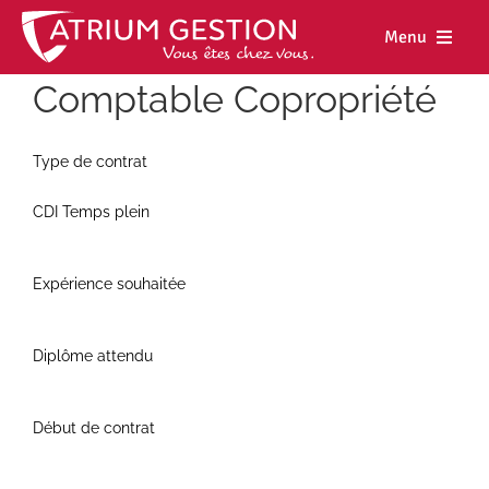
Skip
to
Menu
content
Comptable Copropriété
Accueil
Notre maiso
Type de contrat
Nos métiers
CDI Temps plein
Nos biens
Expérience souhaitée
Nos agence
Nos actualit
Diplôme attendu
Nous rejoind
Début de contrat
Espace cl