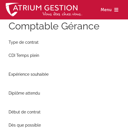
Skip
to
Menu
content
Comptable Gérance
Accueil
Notre maiso
Type de contrat
Nos métiers
CDI Temps plein
Nos biens
Expérience souhaitée
Nos agence
Nos actualit
Diplôme attendu
Nous rejoind
Début de contrat
Espace cl
Dès que possible