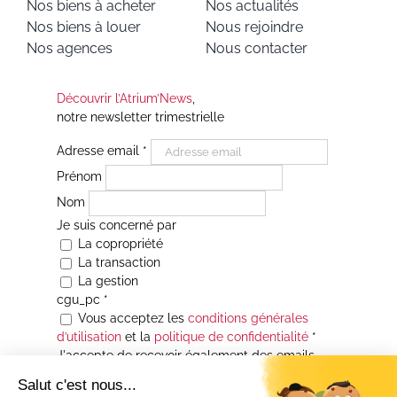
Nos biens à acheter
Nos actualités
Nos biens à louer
Nous rejoindre
Nos agences
Nous contacter
Découvrir l’Atrium’News
,
notre newsletter trimestrielle
Adresse email
*
Prénom
Nom
Je suis concerné par
La copropriété
La transaction
La gestion
cgu_pc
*
Vous acceptez les
conditions générales
d’utilisation
et la
politique de confidentialité
*
J'accepte de recevoir également des emails
Je souhaite être informé(e) de toutes les
actualités immobilières des agences de la